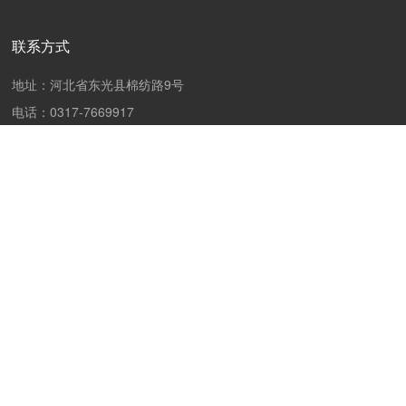
联系方式
地址：河北省东光县棉纺路9号
电话：
0317-7669917
传真：
0317-7669917
联系人：
13785790327
（魏经理）
16630826266
（魏经理）
邮箱：
frank@sinohuayuan.com
邮编：061600
版权所有：中科华源（沧州）机电设备有限公司
冀ICP备
19037876号-1