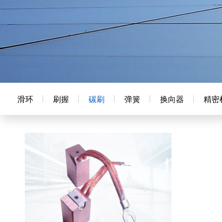
滑环
刷握
碳刷
弹簧
换向器
精密